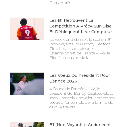
Paris. Après
Les B1 Retrouvent La
Compétition À Précy-Sur-Oise
Et Débloquent Leur Compteur
Le week-end dernier, la section B1
(non-voyants) du Bondy Cécifoot
Club faisait son retour en
Championnat de France – Poule
Élite à l’occasion de la
Les Voeux Du Président Pour
L’année 2026
À l’aube de l’année 2026, le
président du Bondy Cécifoot Club,
Jean-François Chevalier, adresse ses
vœux à l’ensemble de la famille du
club. À travers
B1 (non-Voyants) : Anderlecht