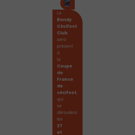
Le
Bondy
Cécifoot
Club
sera
présent
à
la
Coupe
de
France
de
cécifoot
,
qui
se
déroulera
les
27
et