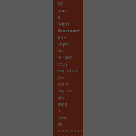
28
juin
à
Saint-
Germain-
en-
Laye
.
Un
rendez-
vous
important
pour
notre
équipe,
qui
aura
à
cœur
de
représenter