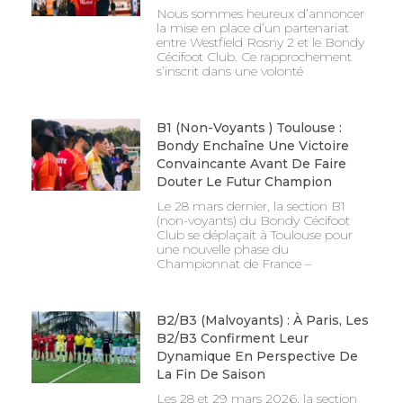
Nous sommes heureux d’annoncer
la mise en place d’un partenariat
entre Westfield Rosny 2 et le Bondy
Cécifoot Club. Ce rapprochement
s’inscrit dans une volonté
B1 (non-Voyants ) Toulouse :
Bondy Enchaîne Une Victoire
Convaincante Avant De Faire
Douter Le Futur Champion
Le 28 mars dernier, la section B1
(non-voyants) du Bondy Cécifoot
Club se déplaçait à Toulouse pour
une nouvelle phase du
Championnat de France –
B2/B3 (malvoyants) : À Paris, Les
B2/B3 Confirment Leur
Dynamique En Perspective De
La Fin De Saison
Les 28 et 29 mars 2026, la section